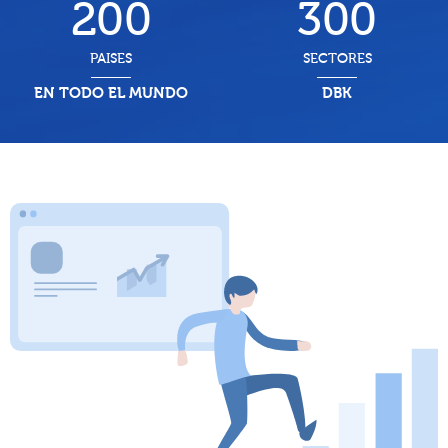
200
300
PAISES
SECTORES
EN TODO EL MUNDO
DBK