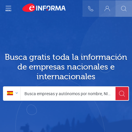
ir del menú
900 10 30 20
Login
Busca gratis toda la información
de empresas nacionales e
internacionales
Buscar en:
Busca empresas y autónomos por nombre, NIF o DUNS