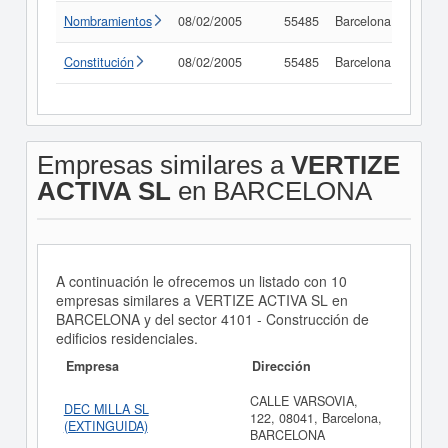
Nombramientos
08/02/2005
55485
Barcelona
Consu
Constitución
08/02/2005
55485
Barcelona
Consu
Empresas similares a
VERTIZE
ACTIVA SL
en BARCELONA
A continuación le ofrecemos un listado con 10
empresas similares a VERTIZE ACTIVA SL en
BARCELONA y del sector 4101 - Construcción de
edificios residenciales.
Empresa
Dirección
CALLE VARSOVIA,
DEC MILLA SL
122, 08041, Barcelona,
(EXTINGUIDA)
BARCELONA