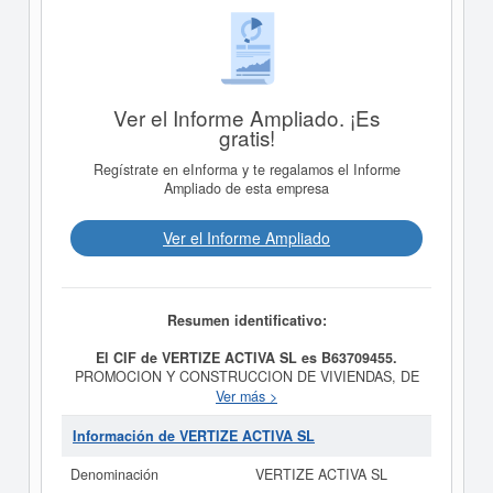
Ver el Informe Ampliado. ¡Es
gratis!
Regístrate en eInforma y te regalamos el Informe
Ampliado de esta empresa
Ver el Informe Ampliado
Resumen identificativo:
El CIF de VERTIZE ACTIVA SL es B63709455.
PROMOCION Y CONSTRUCCION DE VIVIENDAS, DE
OFICINAS Y DE TODO TIPO DE
Ver más >
INMUEBLES.COMPRA, VENTA, REFORMA,
ADMINISTRACION Y EXPLOTACION POR CUALQUIER
Información de VERTIZE ACTIVA SL
TITULO DE VIVIENDAS, EDIFICIOS, HOTELES,
LOCALES, NAVES INDUSTRIALES, ETC es el propósito
Denominación
VERTIZE ACTIVA SL
final de la empresa
VERTIZE ACTIVA SL
, dada de alta