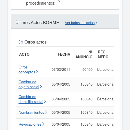
0
procedimientos:
Últimos Actos BORME
Ver todos los actos
Otros actos
Nº
REG.
ACTO
FECHA
ANUNCIO
MERC.
Otros
03/03/2011
96460
Barcelona
Consu
conceptos
Cambio de
05/04/2005
155340
Barcelona
Consu
objeto social
Cambio de
05/04/2005
155340
Barcelona
Consu
domicilio social
Nombramientos
05/04/2005
155340
Barcelona
Consu
Revocaciones
05/04/2005
155340
Barcelona
Consu