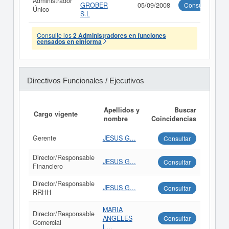
Administrador
GROBER
05/09/2008
Consultar
Único
S.L
Consulte los
2 Administradores en funciones
censados en eInforma
Directivos Funcionales / Ejecutivos
Apellidos y
Buscar
Cargo vigente
nombre
Coincidencias
Gerente
JESUS G...
Consultar
Director/Responsable
JESUS G...
Consultar
Financiero
Director/Responsable
JESUS G...
Consultar
RRHH
MARIA
Director/Responsable
ANGELES
Consultar
Comercial
L...