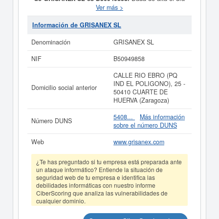
01/01/2003, la empresa
GRISANEX SL
tiene como
Ver más >
propósito COMERCIALIZACION, FABRICACION,
MONTAJE DE GRIFERIA Y PRODUCTOS
Información de GRISANEX SL
COMPLEMENTARIOS.. Su CNAE es 4643 - Comercio al
por mayor de aparatos electrodomésticos. Esta empresa
Denominación
GRISANEX SL
está incluida dentro de la categoría SIC 50640000. La
última consulta de esta empresa ha sido el 30/06/2026,
NIF
B50949858
acumulando un total de 301 consultas. Si desea saber
las subvenciones a las que esta empresa puede aspirar,
CALLE RIO EBRO (PQ
en esta web puede consultarlo. Esta compañia sitúa su
IND EL POLIGONO), 25 -
Domicilio social anterior
capital alrededor de unas cifras de 3.100 a 60.000 €. El
50410 CUARTE DE
apartado en el que está inscrita la empresa
GRISANEX
HUERVA (Zaragoza)
SL
en el Registro Mercantil es Zaragoza. Se reflejan 19
actos en el BORME.
5408...
Más información
Número DUNS
sobre el número DUNS
Si está interesado en conocer más datos de la empresa
GRISANEX SL puede
acceder inmediatamente a este
Web
www.grisanex.com
Informe ampliado
de GRISANEX SL y consultar los
resultados de sus años de actividad, así como los
¿Te has preguntado si tu empresa está preparada ante
balances y cuentas de resultados disponibles.
un ataque informático? Entiende la situación de
La última actualización del informe de empresa se ha
seguridad web de tu empresa e identifica las
realizado el 09/06/2026.
debilidades informáticas con nuestro informe
CiberScoring que analiza las vulnerabilidades de
cualquier dominio.