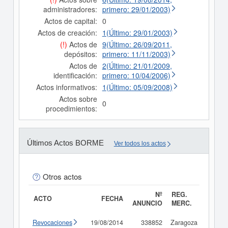
administradores:
primero: 29/01/2003)
Actos de capital:
0
Actos de creación:
1(Último: 29/01/2003)
(!)
Actos de
9(Último: 26/09/2011,
depósitos:
primero: 11/11/2003)
Actos de
2(Último: 21/01/2009,
identificación:
primero: 10/04/2006)
Actos informativos:
1(Último: 05/09/2008)
Actos sobre
0
procedimientos:
Últimos Actos BORME
Ver todos los actos
Otros actos
Nº
REG.
ACTO
FECHA
ANUNCIO
MERC.
Revocaciones
19/08/2014
338852
Zaragoza
Consu