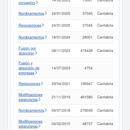
14/02/2025
75007
Cantabria
Consu
conceptos
Nombramientos
24/01/2025
37045
Cantabria
Consu
Revocaciones
24/01/2025
37045
Cantabria
Consu
Nombramientos
18/01/2024
28001
Cantabria
Consu
Fusión por
08/11/2023
474438
Cantabria
Consu
absorción
Fusión y
absorción de
14/07/2023
4754
Consu
empresas
Reelecciones
29/04/2021
195947
Cantabria
Consu
Modificaciones
21/11/2019
481580
Cantabria
Consu
estatutarias
Nombramientos
04/07/2018
279039
Cantabria
Consu
Modificaciones
04/02/2015
48737
Cantabria
Consu
estatutarias