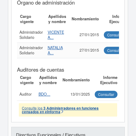
Órgano de administración
Cargo
Apellidos
Informe
Nombramiento
vigente
y nombre
Ejecutivo
Administrador
VICENTE
27/01/2015
Consultar
Solidario
A...
Administrador
NATALIA
27/01/2015
Consultar
Solidario
A...
Auditores de cuentas
Cargo
Apellidos
Informe
Nombramiento
vigente
y nombre
Ejecutivo
Auditor
BDO...
13/01/2025
Consultar
Consulte los
3 Administradores en funciones
censados en eInforma
Directivos Funcionales / Ejecutivos