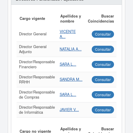
Apellidos y
Buscar
Cargo vigente
nombre
Coincidencias
VICENTE
Director General
Consultar
A...
Director General
NATALIA A...
Consultar
Adjunto
Director/Responsable
SARA L...
Consultar
Financiero
Director/Responsable
SANDRA M...
Consultar
RRHH
Director/Responsable
SARA L...
Consultar
de Compras
Director/Responsable
JAVIER V...
Consultar
de Informática
Apellidos y
Buscar
Cargo no vigente