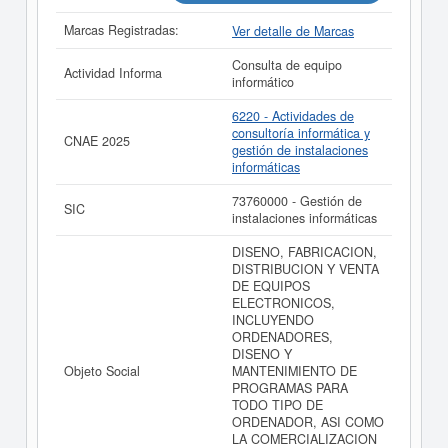
EMPRESAS. Este distintivo se otorga a las principales
Marcas Registradas:
Ver detalle de Marcas
empresas españolas por volumen de facturación.
La última actualización del informe de empresa se ha
Consulta de equipo
Actividad Informa
realizado el 07/08/2026.
informático
6220 - Actividades de
consultoría informática y
CNAE 2025
gestión de instalaciones
informáticas
73760000 - Gestión de
SIC
instalaciones informáticas
DISENO, FABRICACION,
DISTRIBUCION Y VENTA
DE EQUIPOS
ELECTRONICOS,
INCLUYENDO
ORDENADORES,
DISENO Y
Objeto Social
MANTENIMIENTO DE
PROGRAMAS PARA
TODO TIPO DE
ORDENADOR, ASI COMO
LA COMERCIALIZACION