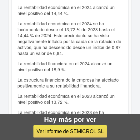
La rentabilidad económica en el 2024 alcanzó un
nivel positivo del 14,44 %.
La rentabilidad económica en el 2024 se ha
incrementado desde el 13,72 % de 2023 hasta el
14,44 % de 2024. Este crecimiento se ha visto
negativamente influido por la caída de la rotación de
activos, que ha descendido desde un índice de 0,87
hasta un valor de 0,84.
La rentabilidad financiera en el 2024 alcanzó un
nivel positivo del 18,9 %.
La estructura financiera de la empresa ha afectado
positivamente a su rentabilidad financiera.
La rentabilidad económica en el 2023 alcanzó un
nivel positivo del 13,72 %.
La rentabilidad económica en el 2023 se ha
Hay más por ver
incrementado desde el 11,69 % de 2022 hasta el
13,72 % de 2023. A este crecimiento ha contribuido
el aumento de la rotación de activos, alcanzando en
Ver Informe de SEMICROL SL
el último periodo el 0,87 frente al 0,8 del 2022.