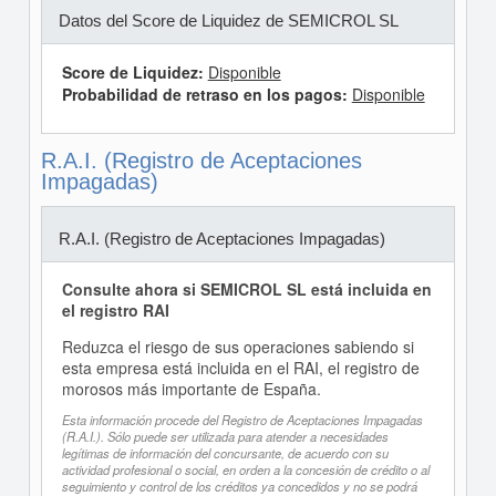
Datos del Score de Liquidez de SEMICROL SL
Score de Liquidez:
Disponible
Probabilidad de retraso en los pagos:
Disponible
R.A.I. (Registro de Aceptaciones
Impagadas)
R.A.I. (Registro de Aceptaciones Impagadas)
Consulte ahora si SEMICROL SL está incluida en
el registro RAI
Reduzca el riesgo de sus operaciones sabiendo si
esta empresa está incluida en el RAI, el registro de
morosos más importante de España.
Esta información procede del Registro de Aceptaciones Impagadas
(R.A.I.). Sólo puede ser utilizada para atender a necesidades
legítimas de información del concursante, de acuerdo con su
actividad profesional o social, en orden a la concesión de crédito o al
seguimiento y control de los créditos ya concedidos y no se podrá