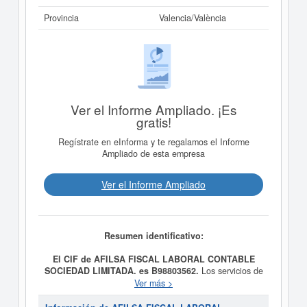
Provincia
Valencia/València
Ver el Informe Ampliado. ¡Es
gratis!
Regístrate en eInforma y te regalamos el Informe
Ampliado de esta empresa
Ver el Informe Ampliado
Resumen identificativo:
El CIF de AFILSA FISCAL LABORAL CONTABLE
SOCIEDAD LIMITADA. es B98803562.
Los servicios de
intermediación en materia laboral y contable entre
Ver más >
cliente y profesionales es el propósito final de la
empresa
AFILSA FISCAL LABORAL CONTABLE