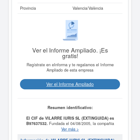
Provincia
Valencia/València
Ver el Informe Ampliado. ¡Es
gratis!
Regístrate en eInforma y te regalamos el Informe
Ampliado de esta empresa
Ver el Informe Ampliado
Resumen identificativo:
El CIF de VILARRE IURIS SL (EXTINGUIDA) es
B97637532.
Fundada el 04/08/2005, la compañia
VILARRE IURIS SL (EXTINGUIDA)
tiene como finalidad
Ver más >
EL ASESORAMIENTO JURIDICO DERIVADO DEL
EJERCICIO DE LA ABOGACIA, TECNICO Y DE