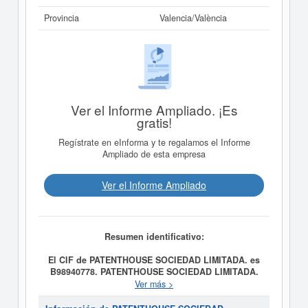
Provincia
Valencia/València
Ver el Informe Ampliado. ¡Es
gratis!
Regístrate en eInforma y te regalamos el Informe
Ampliado de esta empresa
Ver el Informe Ampliado
Resumen identificativo:
El CIF de PATENTHOUSE SOCIEDAD LIMITADA. es
B98940778.
PATENTHOUSE SOCIEDAD LIMITADA.
tiene como fecha de creación el día 04/09/2017 y su
Ver más >
meta es Artículo 2 . OBJETO. La sociedad tendrá por
objeto el asesoramiento sobre el proceso de