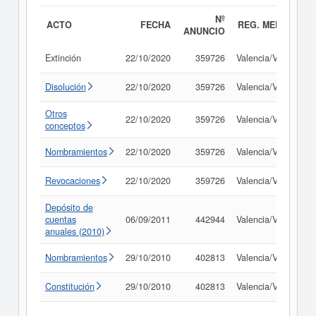
Nº
ACTO
FECHA
REG. MERC.
ANUNCIO
Extinción
22/10/2020
359726
Valencia/València
Disolución
22/10/2020
359726
Valencia/València
Otros
22/10/2020
359726
Valencia/València
conceptos
Nombramientos
22/10/2020
359726
Valencia/València
Revocaciones
22/10/2020
359726
Valencia/València
Depósito de
cuentas
06/09/2011
442944
Valencia/València
anuales (2010)
Nombramientos
29/10/2010
402813
Valencia/València
Constitución
29/10/2010
402813
Valencia/València