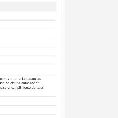
icios de bebidas. En la clasificación
00. El conjunto de empleados que
ha consultado en eInforma un total
 informarse de cuales son, puede
sa ha publicado 7 actos en el BORME
(EXTINGUIDA) puede
acceder
r los resultados de sus años de
omenzar a realizar aquellas
ión de alguna autorización
eciso el cumplimiento de tales