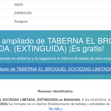
50003
ZARAGOZA
Zaragoza
rme ampliado de TABERNA EL 
A. (EXTINGUIDA) ¡Es gratis!
ístrate en eInforma y te regalamos el Informe Ampliado de esta emp
mpliado de TABERNA EL BROQUEL SOCIEDAD LIMITADA
Resumen identificativo:
L SOCIEDAD LIMITADA. (EXTINGUIDA) es B99293409.
A día 03/03/2016, l
UIDA)
fue formada con el objetivo Establecimiento de bebidas y actividades de
endidas en el objeto social que requieran la obtención de alguna autorización a
Ver más >