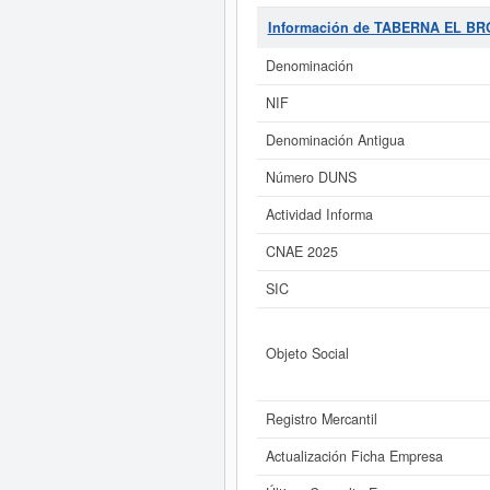
Registro Administrativo, será precis
SIC, la empresa
TABERNA EL BR
Información de TABERNA EL BR
completa la empresa
TABERNA EL
de 15 veces. La última consulta
Denominación
hacerlo en esta misma web. Su patr
NIF
Si está interesado en co
Denominación Antigua
inmediatamente a este Informe amp
Número DUNS
Actividad Informa
CNAE 2025
SIC
Objeto Social
Registro Mercantil
Actualización Ficha Empresa