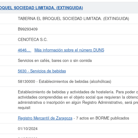
o el cumplimiento de tales requisit. Su categorización en el CNAE es 5630 - Serv
OQUEL SOCIEDAD LIMITADA. (EXTINGUIDA)
cuenta con el número 581300
OQUEL SOCIEDAD LIMITADA. (EXTINGUIDA)
 BROQUEL SOCIEDAD LIMITADA. (EXTINGUIDA)
es de 1. Esta empresa se 
 ha sido el 24/05/2023. Esta compañia puede solicitar alguna subvención y para
TABERNA EL BROQUEL SOCIEDAD LIMITADA. (EXTINGUIDA)
imonio social de la compañia está entre el rango de 0 a 3.100 €. Esta empre
y se dió de alta en el Registro Mercantil de Zaragoza.
B99293409
nocer más datos de la empresa TABERNA EL BROQUEL SOCIEDAD LIMITADA. 
CENOTECA S.C.
liado
de TABERNA EL BROQUEL SOCIEDAD LIMITADA. (EXTINGUIDA) y consulta
actividad, así como los balances y cuentas de resultados disponibles.
4646...
Más información sobre el número DUNS
La última actualización del informe de empresa se ha realizado el 01/10/2024.
Servicios en cafés, bares con o sin comida
5630 - Servicios de bebidas
58130000 - Establecimientos de bebidas (alcohólicas)
Establecimiento de bebidas y actividades de hostelería. Para poder c
actividades comprendidas en el objeto social que requieran la obtenc
administrativa o inscripción en algún Registro Administrativo, será pr
requisit
Registro Mercantil de Zaragoza
- 7 actos en BORME publicados
01/10/2024