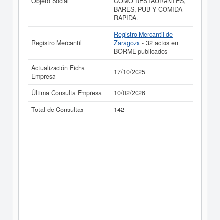
Objeto Social
COMO RESTAURANTES,
BARES, PUB Y COMIDA
La última actualización del informe de empresa se ha
RAPIDA.
realizado el 17/10/2025.
Registro Mercantil de
Registro Mercantil
Zaragoza
- 32 actos en
BORME publicados
Actualización Ficha
17/10/2025
Empresa
Última Consulta Empresa
10/02/2026
Total de Consultas
142