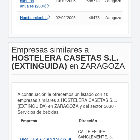
cuentas
10/10/2005
688773
Zaragoza
Consu
anuales (2004)
Nombramientos
02/02/2005
48478
Zaragoza
Consu
Empresas similares a
HOSTELERA CASETAS S.L.
(EXTINGUIDA)
en ZARAGOZA
A continuación le ofrecemos un listado con 10
empresas similares a HOSTELERA CASETAS S.L.
(EXTINGUIDA) en ZARAGOZA y del sector 5630 -
Servicios de bebidas.
Empresa
Dirección
CALLE FELIPE
SANCLEMENTE, 5,
GRALLER & ASOCIADOS SL