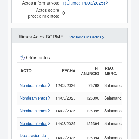
Actos informativos:
1(Último: 14/03/2025)
Actos sobre
0
procedimientos:
Últimos Actos BORME
Ver todos los actos
Otros actos
Nº
REG.
ACTO
FECHA
ANUNCIO
MERC.
Nombramientos
12/02/2026
75768
Salamanca
Con
Nombramientos
14/03/2025
125396
Salamanca
Con
Nombramientos
14/03/2025
125395
Salamanca
Con
Nombramientos
14/03/2025
125394
Salamanca
Con
Declaración de
14/03/2025
125394
Salamanca
Con