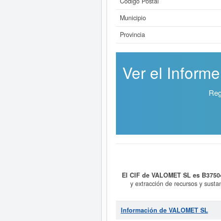
Código Postal
Municipio
Provincia
Ver el Inform
Reg
El CIF de VALOMET SL es B3750
y extracción de recursos y susta
productos mineros industriales o q
de la categoría SIC 10990000. La 
subvenciones a las que esta empre
Información de VALOMET SL
3.100 €. El apartado en el que e