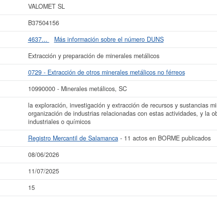
VALOMET SL
más datos de la empresa VALOMET SL puede
acceder inmediatamente a este In
esultados de sus años de actividad, así como los balances y cuentas de resulta
B37504156
La última actualización del informe de empresa se ha realizado el 08/06/2026.
4637...
Más información sobre el número DUNS
Extracción y preparación de minerales metálicos
0729 - Extracción de otros minerales metálicos no férreos
10990000 - Minerales metálicos, SC
la exploración, investigación y extracción de recursos y sustancias mi
organización de industrias relacionadas con estas actividades, y la 
industriales o químicos
Registro Mercantil de Salamanca
- 11 actos en BORME publicados
08/06/2026
11/07/2025
15