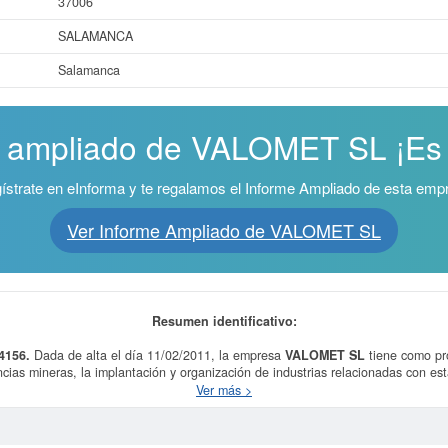
37006
SALAMANCA
Salamanca
e ampliado de VALOMET SL ¡Es g
ístrate en eInforma y te regalamos el Informe Ampliado de esta emp
Ver Informe Ampliado de VALOMET SL
Resumen identificativo:
4156.
Dada de alta el día 11/02/2011, la empresa
VALOMET SL
tiene como pro
ncias mineras, la implantación y organización de industrias relacionadas con est
uímicos. Su CNAE es 0729 - Extracción de otros minerales metálicos no férreos
Ver más >
última consulta de esta empresa ha sido el 11/07/2025, acumulando un total d
sa puede aspirar, en esta web puede consultarlo. Esta compañia sitúa su capit
stá inscrita la empresa
VALOMET SL
en el Registro Mercantil es Salamanca. S