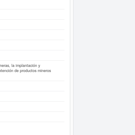
forme ampliado
de VALOMET SL y
dos disponibles.
neras, la implantación y
obtención de productos mineros