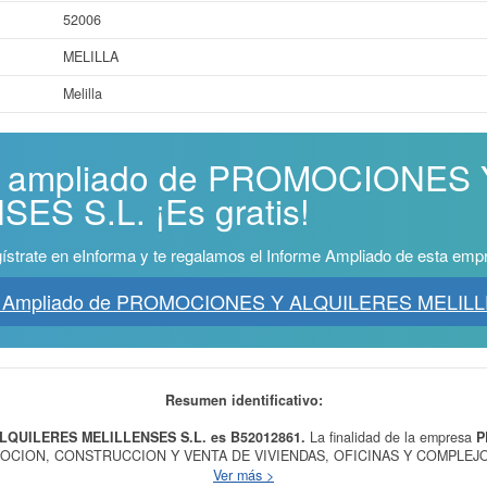
52006
MELILLA
Melilla
rme ampliado de PROMOCIONES
ES S.L. ¡Es gratis!
ístrate en eInforma y te regalamos el Informe Ampliado de esta emp
me Ampliado de PROMOCIONES Y ALQUILERES MELILL
Resumen identificativo:
LQUILERES MELILLENSES S.L. es B52012861.
La finalidad de la empresa
P
OCION, CONSTRUCCION Y VENTA DE VIVIENDAS, OFICINAS Y COMPLEJ
S Y DEPORTIVAS; COMPRA, VENTA, ARRENDAMIENTO Y ADMINISTRACION
Ver más >