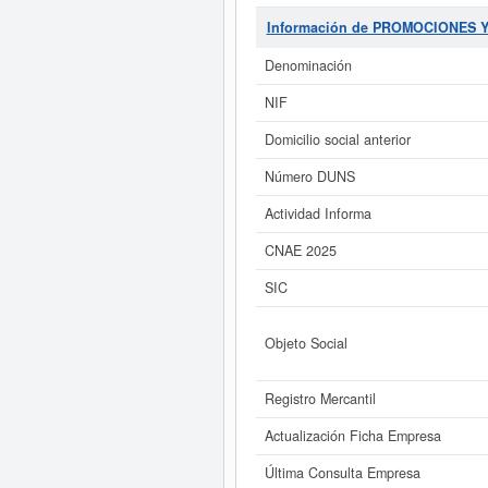
URBANOS, EXCEPTO y fue constituida 
propia. La empresa
PROMOCIONES
Información de PROMOCIONES 
65190000. Esta empresa está comp
última consulta se ha producido 
Denominación
desde esta misma web.
PROMO
pu
NIF
Si está interesado en conocer
Domicilio social anterior
Informe ampliado
de PROMOCIONES Y 
Número DUNS
Actividad Informa
CNAE 2025
SIC
Objeto Social
Registro Mercantil
Actualización Ficha Empresa
Última Consulta Empresa