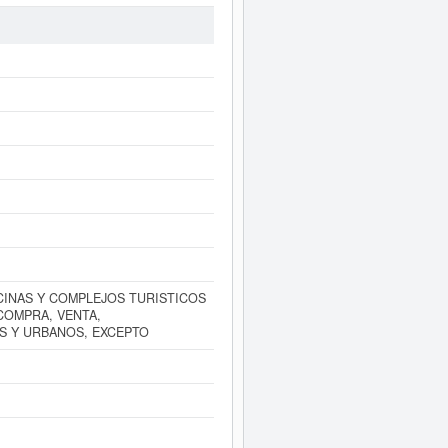
r de bienes inmobiliarios por cuenta
onal de Clasificación en la actividad
l de 38 consultas en eInforma. La
 y otras similares, puede hacerlo
 de 0 a 3.100 €. Existen 9 actos
la.
uede
acceder inmediatamente a este
ctividad, así como los balances y
CINAS Y COMPLEJOS TURISTICOS
COMPRA, VENTA,
S Y URBANOS, EXCEPTO