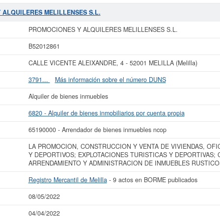
el 16/02/2005. Se clasifica en el CNAE dentro de la categoría 6820 - Alquile
 Y ALQUILERES MELILLENSES S.L.
se clasifica dentro del Sistema Internaci
Y ALQUILERES MELILLENSES S.L.
uesta por un total de 1 empleados en plantilla. Esta empresa acumula un tota
el 04/04/2022. Para saber a qué tipo de subvenciones puede optar esta empresa
PROMOCIONES Y ALQUILERES MELILLENSES S.L.
CIONES Y ALQUILERES MELILLENSES S.L.
tiene un rango de capital social
blicados en el BORME y en el Registro Mercantil figura en el apartado de Melil
B52012861
 más datos de la empresa PROMOCIONES Y ALQUILERES MELILLENSES S.L. p
CALLE VICENTE ALEIXANDRE, 4 - 52001 MELILLA (Melilla)
ALQUILERES MELILLENSES S.L. y consultar los resultados de sus años de a
cuentas de resultados disponibles.
3791...
Más información sobre el número DUNS
La última actualización del informe de empresa se ha realizado el 08/05/2022.
Alquiler de bienes inmuebles
6820 - Alquiler de bienes inmobiliarios por cuenta propia
65190000 - Arrendador de bienes inmuebles ncop
LA PROMOCION, CONSTRUCCION Y VENTA DE VIVIENDAS, OFI
Y DEPORTIVOS; EXPLOTACIONES TURISTICAS Y DEPORTIVAS; 
ARRENDAMIENTO Y ADMINISTRACION DE INMUEBLES RUSTICO
Registro Mercantil de Melilla
- 9 actos en BORME publicados
08/05/2022
04/04/2022