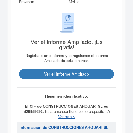
Provincia
Melilla
Ver el Informe Ampliado. ¡Es
gratis!
Regístrate en eInforma y te regalamos el Informe
Ampliado de esta empresa
Ver el Informe Ampliado
Resumen identificativo:
El CIF de CONSTRUCCIONES AHOUARI SL es
B29959293.
Esta empresa tiene como propósito LA
CONSTRUCCION COMPLETA REPARACION Y
Ver más >
CONSERVACION DE EDIFICIOS Y OBRAS PUBLICAS,
CONSOLIDACION Y PREPARACION DE TERRENOS,
Información de CONSTRUCCIONES AHOUARI SL
DEMOLICIONES PERFORACIONES PARA