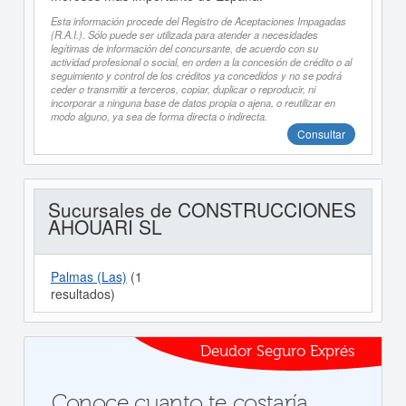
Esta información procede del Registro de Aceptaciones Impagadas
(R.A.I.). Sólo puede ser utilizada para atender a necesidades
legítimas de información del concursante, de acuerdo con su
actividad profesional o social, en orden a la concesión de crédito o al
seguimiento y control de los créditos ya concedidos y no se podrá
ceder o transmitir a terceros, copiar, duplicar o reproducir, ni
incorporar a ninguna base de datos propia o ajena, o reutilizar en
modo alguno, ya sea de forma directa o indirecta.
Consultar
Sucursales de CONSTRUCCIONES
AHOUARI SL
Palmas (las)
(1
resultados)
Deudor Seguro Exprés
Conoce cuanto te costaría