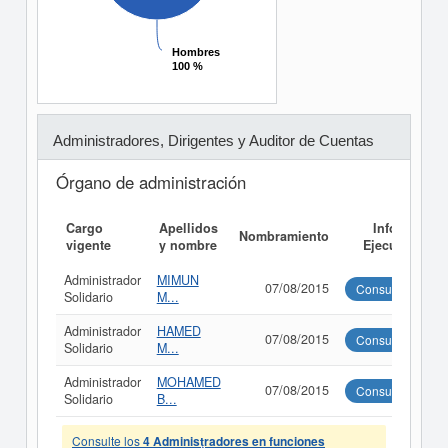
Hombres
Hombres
100 %
100 %
Administradores, Dirigentes y Auditor de Cuentas
Órgano de administración
Cargo
Apellidos
Informe
Nombramiento
vigente
y nombre
Ejecutivo
Administrador
MIMUN
07/08/2015
Consultar
Solidario
M...
Administrador
HAMED
07/08/2015
Consultar
Solidario
M...
Administrador
MOHAMED
07/08/2015
Consultar
Solidario
B...
Consulte los
4 Administradores en funciones