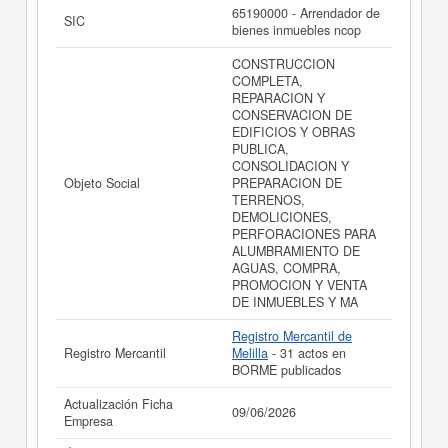
balances y cuentas de resultados disponibles.
65190000 - Arrendador de
SIC
bienes inmuebles ncop
La última actualización del informe de empresa se ha
realizado el 09/06/2026.
CONSTRUCCION
COMPLETA,
REPARACION Y
CONSERVACION DE
EDIFICIOS Y OBRAS
PUBLICA,
CONSOLIDACION Y
Objeto Social
PREPARACION DE
TERRENOS,
DEMOLICIONES,
PERFORACIONES PARA
ALUMBRAMIENTO DE
AGUAS, COMPRA,
PROMOCION Y VENTA
DE INMUEBLES Y MA
Registro Mercantil de
Registro Mercantil
Melilla
- 31 actos en
BORME publicados
Actualización Ficha
09/06/2026
Empresa