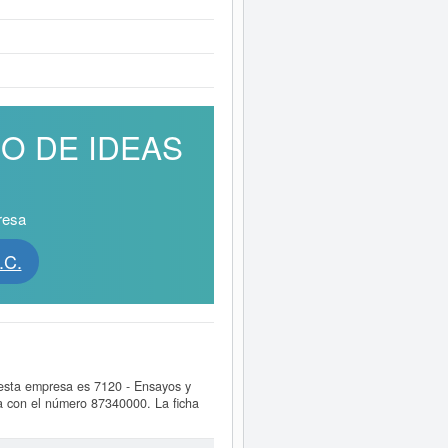
RIO DE IDEAS
resa
.C.
esta empresa es 7120 - Ensayos y
 con el número 87340000. La ficha
e llegar a pedir esta empresa, puede