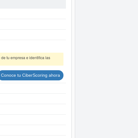
iatamente a este Informe ampliado
 cuentas de resultados disponibles.
de tu empresa e identifica las
Conoce tu CiberScoring ahora