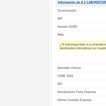
Información de A 2 LABORATORI
Si está interesado en conocer m
de A 2 LABORATORIO DE IDEAS S.C. y
Denominación
NIF
Número DUNS
Web
¿Te has preguntado si tu empresa es
debilidades informáticas con nuestr
Actividad Informa
CNAE 2025
SIC
Actualización Ficha Empresa
Última Consulta Empresa