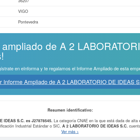
36207
VIGO
Pontevedra
me ampliado de A 2 LABORATO
!
ístrate en eInforma y te regalamos el Informe Ampliado de esta emp
r Informe Ampliado de A 2 LABORATORIO DE IDEAS S
Resumen identificativo:
E IDEAS S.C. es J27878545.
La categoría CNAE en la que está dada de alta 
ificación Industrial Estándar o SIC,
A 2 LABORATORIO DE IDEAS S.C.
cuenta
contabiliza un total de 4 consultas. Si quiere consultar qué subvenciones pued
Ver más >
hacerlo en esta misma web.