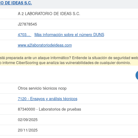
O DE IDEAS S.C.
ás datos de la empresa A 2 LABORATORIO DE IDEAS S.C. puede
acceder inmed
 consultar los resultados de sus años de actividad, así como los balances y
A 2 LABORATORIO DE IDEAS S.C.
La última actualización del informe de empresa se ha realizado el 02/09/2025.
J27878545
4703...
Más información sobre el número DUNS
www.a2laboratoriodeideas.com
tá preparada ante un ataque informático? Entiende la situación de seguridad web 
o informe CiberScoring que analiza las vulnerabilidades de cualquier dominio.
Otros servicio técnicos ncop
7120 - Ensayos y análisis técnicos
87340000 - Laboratorios de pruebas
02/09/2025
20/11/2025