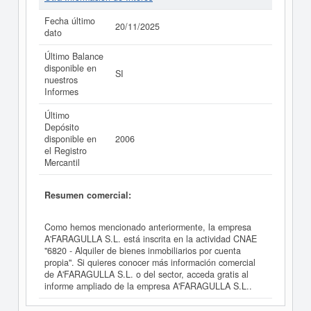
Fecha último
20/11/2025
dato
Último Balance
disponible en
SI
nuestros
Informes
Último
Depósito
disponible en
2006
el Registro
Mercantil
Resumen comercial:
Como hemos mencionado anteriormente, la empresa
A'FARAGULLA S.L. está inscrita en la actividad CNAE
"6820 - Alquiler de bienes inmobiliarios por cuenta
propia". Si quieres conocer más información comercial
de A'FARAGULLA S.L. o del sector, acceda gratis al
informe ampliado de la empresa A'FARAGULLA S.L..