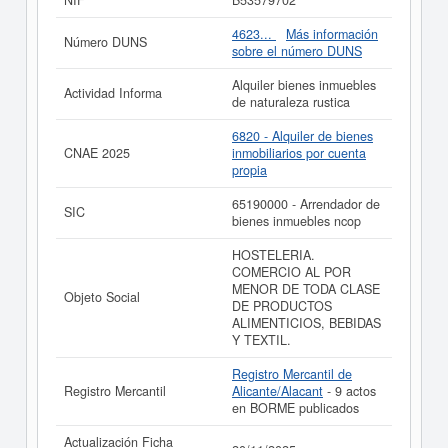
NIF
B53579702
consultada el 11/10/2025 y contabiliza un total de 24
consultas. Si quiere consultar qué subvenciones puede
4623...
Más información
Número DUNS
llegar a pedir esta empresa, puede hacerlo en esta
sobre el número DUNS
misma web. El patrimonio social de esta empresa es de
0 a 3.100 €. El BORME tiene publicados 9 actos y está
Alquiler bienes inmuebles
Actividad Informa
afiliada al Registro Mercantil de Alicante/Alacant.
de naturaleza rustica
Si está interesado en conocer más datos de la empresa
6820 - Alquiler de bienes
A'FARAGULLA S.L. puede
acceder inmediatamente a
CNAE 2025
inmobiliarios por cuenta
este Informe ampliado
de A'FARAGULLA S.L. y
propia
consultar los resultados de sus años de actividad, así
como los balances y cuentas de resultados disponibles.
65190000 - Arrendador de
SIC
bienes inmuebles ncop
La última actualización del informe de empresa se ha
realizado el 20/11/2025.
HOSTELERIA.
COMERCIO AL POR
MENOR DE TODA CLASE
Objeto Social
DE PRODUCTOS
ALIMENTICIOS, BEBIDAS
Y TEXTIL.
Registro Mercantil de
Registro Mercantil
Alicante/Alacant
- 9 actos
en BORME publicados
Actualización Ficha