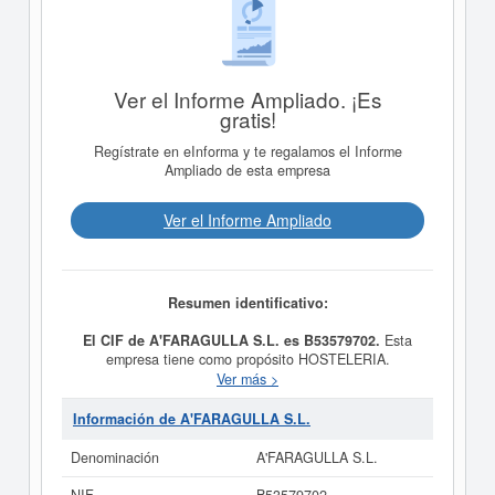
Ver el Informe Ampliado. ¡Es
gratis!
Regístrate en eInforma y te regalamos el Informe
Ampliado de esta empresa
Ver el Informe Ampliado
Resumen identificativo:
El CIF de A'FARAGULLA S.L. es B53579702.
Esta
empresa tiene como propósito HOSTELERIA.
COMERCIO AL POR MENOR DE TODA CLASE DE
Ver más >
PRODUCTOS ALIMENTICIOS, BEBIDAS Y TEXTIL. y
fue creada el día 20/07/2001. La categoría CNAE en la
Información de A'FARAGULLA S.L.
que está dada de alta esta empresa es 6820 - Alquiler
de bienes inmobiliarios por cuenta propia. Dentro de la
Denominación
A'FARAGULLA S.L.
Clasificación Industrial Estándar o SIC,
A'FARAGULLA
S.L.
cuenta con el número 65190000. La ficha ha sido