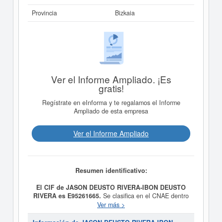
Provincia
Bizkaia
Ver el Informe Ampliado. ¡Es
gratis!
Regístrate en eInforma y te regalamos el Informe
Ampliado de esta empresa
Ver el Informe Ampliado
Resumen identificativo:
El CIF de JASON DEUSTO RIVERA-IBON DEUSTO
RIVERA es E95261665.
Se clasifica en el CNAE dentro
de la categoría 6812 - Promoción inmobiliaria. La
Ver más >
empresa
JASON DEUSTO RIVERA-IBON DEUSTO
RIVERA
se clasifica dentro del Sistema Internacional de