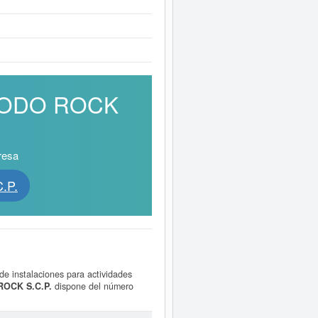
E TODO ROCK
resa
.P.
de instalaciones para actividades
OCK S.C.P.
dispone del número
tar las subvenciones que la presente