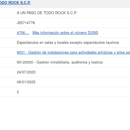
TODO ROCK S.C.P.
ás datos de la empresa A UN PASO DE TODO ROCK S.C.P. puede
acceder inmed
 consultar los resultados de sus años de actividad, así como los balances y
A UN PASO DE TODO ROCK S.C.P.
La última actualización del informe de empresa se ha realizado el 24/07/2023.
J55714778
4706...
Más información sobre el número DUNS
Espectáculos en salas y locales excepto espectáculos taurinos
9031 - Gestión de instalaciones para actividades artísticas y artes e
65120300 - Gestión inmobiliaria, auditorios y teatros
24/07/2023
09/01/2025
2