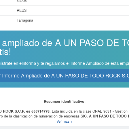
43204
REUS
Tarragona
me ampliado de A UN PASO D
is!
ístrate en eInforma y te regalamos el Informe Ampliado de esta emp
r Informe Ampliado de A UN PASO DE TODO ROCK S.C
Resumen identificativo:
O ROCK S.C.P. es J55714778.
Está incluida en la clase CNAE 9031 - Gestión 
ntro de la clasificación de numeración de empresas SIC,
A UN PASO DE TODO R
onsultas, donde el 09/01/2025 se ha producido la última consulta. Para consul
Ver más >
empresa puede solicitar lo puede hacer en esta misma página.