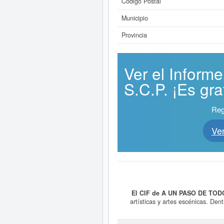
Código Postal
Municipio
Provincia
Ver el Infor
S.C.P. ¡Es grat
Reg
Ve
El CIF de A UN PASO DE TOD
artísticas y artes escénicas. De
65120300. Esta ficha cuenta con 2 c