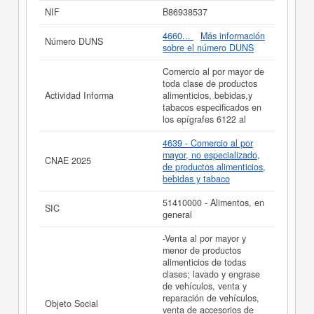
25/07/2014. El CNAE que tiene es 4639 - Comercio al
NIF
B86938537
por mayor, no especializado, de productos alimenticios,
bebidas y tabaco. El número del SIC correspondiente a
4660...
Más información
Número DUNS
la empresa
A. PRECIO LINAT SL.
es el 51410000. Esta
sobre el número DUNS
ficha de empresa se ha consultado un total de 41. La
última consulta ha sido el 29/10/2025. En esta página
Comercio al por mayor de
puede consultar además las subvenciones a las que
toda clase de productos
puede optar esta empresa. Esta compañía tiene un
Actividad Informa
alimenticios, bebidas,y
rango de capital de 0 a 3.100 €. Adscrita en el Registro
tabacos especificados en
Mercantil de Madrid, tienen publicados 4 actos en el
los epígrafes 6122 al
BORME.
4639 - Comercio al por
Si está interesado en conocer más datos de la empresa
mayor, no especializado,
CNAE 2025
A. PRECIO LINAT SL. puede
acceder inmediatamente a
de productos alimenticios,
este Informe ampliado
de A. PRECIO LINAT SL. y
bebidas y tabaco
consultar los resultados de sus años de actividad, así
como los balances y cuentas de resultados disponibles.
51410000 - Alimentos, en
SIC
general
La última actualización del informe de empresa se ha
realizado el 26/05/2023.
-Venta al por mayor y
menor de productos
alimenticios de todas
clases; lavado y engrase
de vehículos, venta y
reparación de vehículos,
Objeto Social
venta de accesorios de