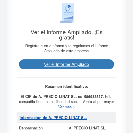
Ver el Informe Ampliado. ¡Es
gratis!
Regístrate en eInforma y te regalamos el Informe
Ampliado de esta empresa
Ver el Informe Ampliado
Resumen identificativo:
El CIF de A. PRECIO LINAT SL. es B86938537.
Esta
compañia tiene como finalidad social -Venta al por mayor
y menor de productos alimenticios de todas clases;
Ver más >
lavado y engrase de vehículos, venta y reparación de
vehículos, venta de accesorios de automóvil y
Información de A. PRECIO LINAT SL.
neumáticos, alquiler de vehículos, venta de artículos
para hogar, transporte de mercancías y hostelería,
Denominación
A. PRECIO LINAT SL.
teniendo como fecha de su constitución el día