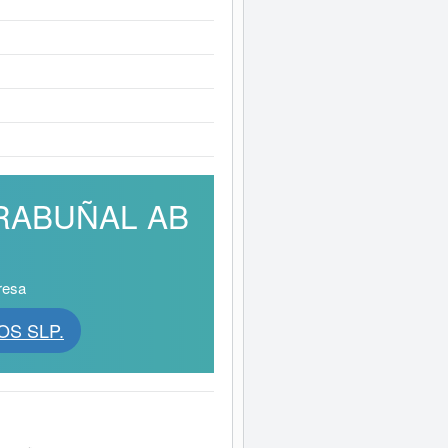
& RABUÑAL AB
resa
OS SLP.