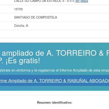
CALLE DO CAMPO DA ESTRELA, 5 - 0 0 0
Ver Mapa
15705
SANTIAGO DE COMPOSTELA
Coruña, A
me ampliado de A. TORREIRO 
¡Es gratis!
ístrate en eInforma y te regalamos el Informe Ampliado de esta emp
forme Ampliado de A. TORREIRO & RABUÑAL ABOGAD
Resumen identificativo: