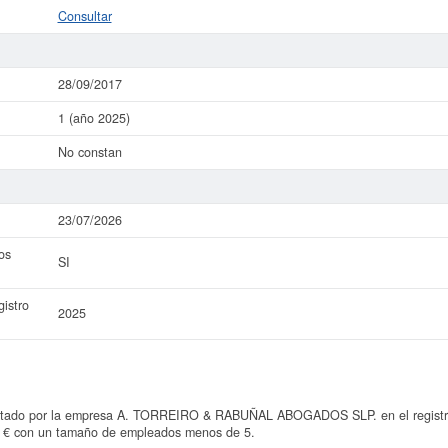
Consultar
28/09/2017
1 (año 2025)
No constan
23/07/2026
os
SI
istro
2025
entado por la empresa A. TORREIRO & RABUÑAL ABOGADOS SLP. en el registro 
00 € con un tamaño de empleados menos de 5.