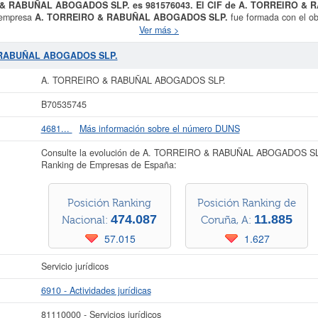
O & RABUÑAL ABOGADOS SLP. es 981576043. El CIF de A. TORREIRO 
 empresa
A. TORREIRO & RABUÑAL ABOGADOS SLP.
fue formada con el obj
ad profesional de la abogacía y asesoramiento legal, y, en particular, las siguien
Ver más >
gal. El asesoramiento legal y la consultoría jurídica. Su categorización en el C
a
A. TORREIRO & RABUÑAL ABOGADOS SLP.
cuenta con el número 811100
& RABUÑAL ABOGADOS SLP.
RO & RABUÑAL ABOGADOS SLP.
es de 1. Esta empresa se ha consultado en 
26. Esta compañia puede solicitar alguna subvención y para informarse de cua
A. TORREIRO & RABUÑAL ABOGADOS SLP.
ompañia está entre el rango de 3.100 a 60.000 €. Esta empresa ha publicado 4 
en el Registro Mercantil de Santiago de Compostela.
B70535745
más datos de la empresa A. TORREIRO & RABUÑAL ABOGADOS SLP. puede
acce
4681...
Más información sobre el número DUNS
AL ABOGADOS SLP. y consultar los resultados de sus años de actividad, as
resultados disponibles.
Consulte la evolución de A. TORREIRO & RABUÑAL ABOGADOS SLP.
Ranking de Empresas de España:
La última actualización del informe de empresa se ha realizado el 23/07/2026.
Posición Ranking
Posición Ranking de
474.087
11.885
Nacional:
Coruña, A:
57.015
1.627
Servicio jurídicos
6910 - Actividades jurídicas
81110000 - Servicios jurídicos