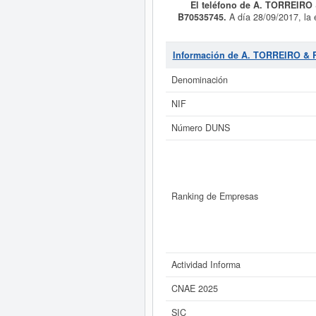
El teléfono de A. TORREIR
B70535745.
A día 28/09/2017, la
exclusivo el ejercicio de la activid
la profesión de abogado y asesor le
En la clasificación SIC, la empres
Información de A. TORREIRO 
completa la empresa
A. TORREI
última consulta ha sido el 25/06/20
Denominación
web. Su patrimonio social de la c
NIF
Si está interesado en conocer 
Número DUNS
ampliado
de A. TORREIRO & RABUÑ
Ranking de Empresas
Actividad Informa
CNAE 2025
SIC