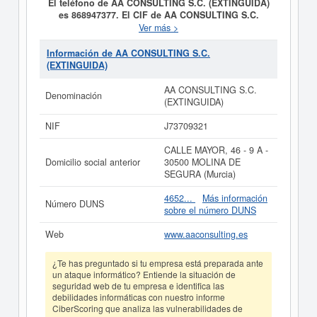
El teléfono de AA CONSULTING S.C. (EXTINGUIDA)
es 868947377. El CIF de AA CONSULTING S.C.
(EXTINGUIDA) es J73709321.
Su CNAE es 4611 -
Ver más >
Actividades de intermediarios del comercio al por mayor
de materias primas agrarias, animales vivos, materias
Información de AA CONSULTING S.C.
primas textiles y productos semielaborados. Esta
(EXTINGUIDA)
empresa está incluida dentro de la categoría SIC
51590000.
AA CONSULTING S.C. (EXTINGUIDA)
AA CONSULTING S.C.
Denominación
cuenta con un equipo formado por 10 empleados. La
(EXTINGUIDA)
última consulta de esta empresa ha sido el 23/09/2024,
acumulando un total de 140 consultas. Si desea saber
NIF
J73709321
las subvenciones a las que esta empresa puede aspirar,
en esta web puede consultarlo.
CALLE MAYOR, 46 - 9 A -
Domicilio social anterior
30500 MOLINA DE
Si está interesado en conocer más datos de la empresa
SEGURA (Murcia)
AA CONSULTING S.C. (EXTINGUIDA) puede
acceder
inmediatamente a este Informe ampliado
de AA
4652...
Más información
Número DUNS
CONSULTING S.C. (EXTINGUIDA) y consultar los
sobre el número DUNS
resultados de sus años de actividad, así como los
balances y cuentas de resultados disponibles.
Web
www.aaconsulting.es
La última actualización del informe de empresa se ha
realizado el 05/05/2026.
¿Te has preguntado si tu empresa está preparada ante
un ataque informático? Entiende la situación de
seguridad web de tu empresa e identifica las
debilidades informáticas con nuestro informe
CiberScoring que analiza las vulnerabilidades de