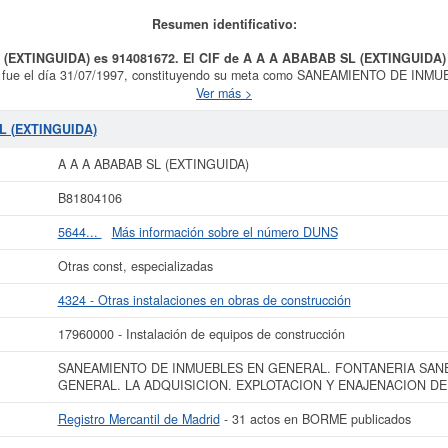
Resumen identificativo:
L (EXTINGUIDA) es 914081672. El CIF de A A A ABABAB SL (EXTINGUIDA)
fue el día 31/07/1997, constituyendo su meta como SANEAMIENTO DE I
N EN GENERAL. LA ADQUISICION. EXPLOTACION Y ENAJENACION DE INM
Ver más >
 categoría 4324 - Otras instalaciones en obras de construcción.
A A A ABABAB
 el número 17960000. El número de empleados de esta empresa es de 5. Se ha co
L (EXTINGUIDA)
e ha producido el 05/09/2024. Aquí mismo puede informarse de qué subvencione
a es de 3.100 a 60.000 €. La empresa
A A A ABABAB SL (EXTINGUIDA)
está
A A A ABABAB SL (EXTINGUIDA)
Madrid y tiene en el BORME 31 actos.
B81804106
ás datos de la empresa A A A ABABAB SL (EXTINGUIDA) puede
acceder inmedia
consultar los resultados de sus años de actividad, así como los balances y cu
5644...
Más información sobre el número DUNS
La última actualización del informe de empresa se ha realizado el 17/10/2025.
Otras const, especializadas
4324 - Otras instalaciones en obras de construcción
17960000 - Instalación de equipos de construcción
SANEAMIENTO DE INMUEBLES EN GENERAL. FONTANERIA SA
GENERAL. LA ADQUISICION. EXPLOTACION Y ENAJENACION DE
Registro Mercantil de Madrid
- 31 actos en BORME publicados