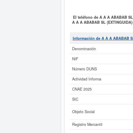
El teléfono de A A A ABABAB S
A A A ABABAB SL (EXTINGUIDA)
SANEAMIENTO Y CONSTRUCCIO
clasificada dentro del CNAE en la
dentro de la clasificación SIC con
Información de A A A ABABAB S
veces, donde la última consulta s
capital aproximado de esta empres
Denominación
NIF
Si está interesado en conocer m
A A A ABABAB SL (EXTINGUIDA) y 
Número DUNS
Actividad Informa
CNAE 2025
SIC
Objeto Social
Registro Mercantil