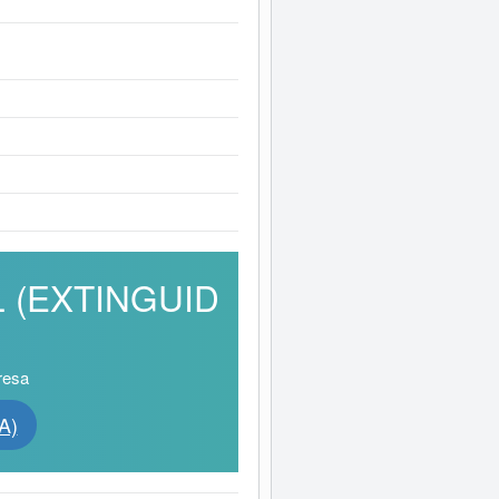
SL (EXTINGUID
resa
A)