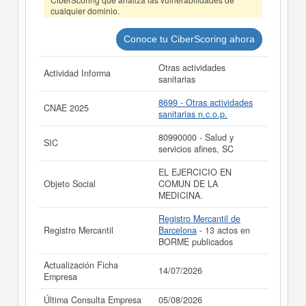
cualquier dominio.
La última actualización del informe de empresa se ha
realizado el 14/07/2026.
Conoce tu CiberScoring ahora
Otras actividades
Actividad Informa
sanitarias
8699 - Otras actividades
CNAE 2025
sanitarias n.c.o.p.
80990000 - Salud y
SIC
servicios afines, SC
EL EJERCICIO EN
Objeto Social
COMUN DE LA
MEDICINA.
Registro Mercantil de
Registro Mercantil
Barcelona
- 13 actos en
BORME publicados
Actualización Ficha
14/07/2026
Empresa
Última Consulta Empresa
05/08/2026