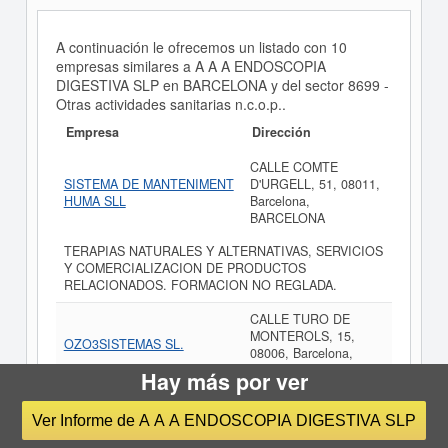
A continuación le ofrecemos un listado con 10
empresas similares a A A A ENDOSCOPIA
DIGESTIVA SLP en BARCELONA y del sector 8699 -
Otras actividades sanitarias n.c.o.p..
Empresa
Dirección
CALLE COMTE
SISTEMA DE MANTENIMENT
D'URGELL, 51, 08011,
HUMA SLL
Barcelona,
BARCELONA
TERAPIAS NATURALES Y ALTERNATIVAS, SERVICIOS
Y COMERCIALIZACION DE PRODUCTOS
RELACIONADOS. FORMACION NO REGLADA.
CALLE TURO DE
MONTEROLS, 15,
OZO3SISTEMAS SL.
08006, Barcelona,
BARCELONA
Hay más por ver
CENTRO DE TERAPIAS NATURALES O
Ver Informe de A A A ENDOSCOPIA DIGESTIVA SLP
ALTERNATIVAS, CON ACUPUNTURA,
OZONOFICACION, NUTRICION Y TODO LO