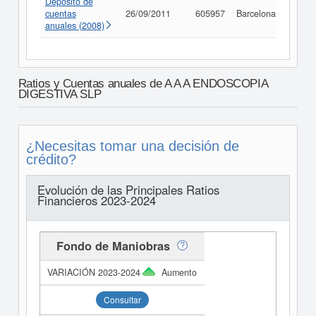
Depósito de
cuentas
26/09/2011
605957
Barcelona
Consu
anuales (2008)
Ratios y Cuentas anuales de A A A ENDOSCOPIA
DIGESTIVA SLP
¿Necesitas tomar una decisión de
crédito?
Evolución de las Principales Ratios
Financieros 2023-2024
Fondo de Maniobras
Aumento
Consultar