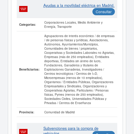
Ayudas a la movilidad eléctrica en Madrid.
Consultar
Corporaciones Locales, Medio Ambiente y
Categorías:
Energía, Transporte
Agrupaciones de interés económico / de empresas
/ de personas físicas y jurídicas, Asociaciones,
Autónomos, Ayuntamientos/Municipios,
Comunidades de bienes / propietarios,
Cooperativas y Sociedades Laborales no Agrarias,
Empresas (más de 250 empleados), Entidades
deportivas, Entidades sin ánimo de lucro,
Fundaciones, Ganaderos y titulares de
Explotaciones Ganaderas, Investigadores /
Beneficiarios:
Centros tecnológicos / Centros de I+D,
Microempresas (menos de 10 empleados),
Organismos / Entidades Públicas, Organizaciones
Empresariales y Sindicales, Organizaciones y
Cooperativas Agrarias, Particulares / Personas
físicas, Pymes (menos de 250 empleados),
Sociedades Civiles, Universidades Públicas y
Privadas / Centros de Enseñanza
Comunidad de Madrid
Provincia:
Subvenciones para la compra de
vehículos.