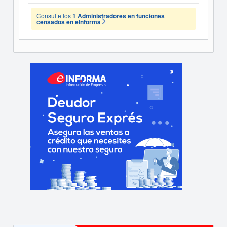
Consulte los
1 Administradores en funciones
censados en eInforma