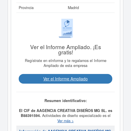
Provincia
Madrid
Ver el Informe Ampliado. ¡Es
gratis!
Regístrate en eInforma y te regalamos el Informe
Ampliado de esta empresa
Ver el Informe Ampliado
Resumen identificativo:
El CIF de AAGENCIA CREATIVA DISEÑOS MG SL. es
B88391594.
Actividades de diseño especializado es el
propósito final de la empresa
AAGENCIA CREATIVA
Ver más >
DISEÑOS MG SL.
, dada de alta el día 16/05/2019. Su
CNAE correspondiente es 6392 - Otros servicios de