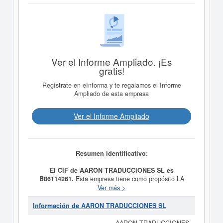
Ver el Informe Ampliado. ¡Es
gratis!
Regístrate en eInforma y te regalamos el Informe
Ampliado de esta empresa
Ver el Informe Ampliado
Resumen identificativo:
El CIF de AARON TRADUCCIONES SL es
B86114261.
Esta empresa tiene como propósito LA
REALIZACION DE TODO TIPO DE TRABAJOS DE
Ver más >
TRADUCCION E INTERPRETACION DE LENGUAS E
IDIOMAS y fue creada el día 05/01/2011. La categoría
Información de AARON TRADUCCIONES SL
CNAE en la que está dada de alta esta empresa es
7430 - Actividades de traducción e interpretación.