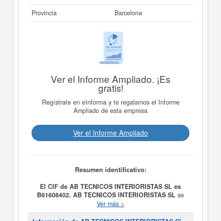
Provincia
Barcelona
Ver el Informe Ampliado. ¡Es
gratis!
Regístrate en eInforma y te regalamos el Informe
Ampliado de esta empresa
Ver el Informe Ampliado
Resumen identificativo:
El CIF de AB TECNICOS INTERIORISTAS SL es
B61608402.
AB TECNICOS INTERIORISTAS SL
se
constituyó el día 05/03/1998 con el objetivo de
Ver más >
REALIZACION, EJECUCION DE PROYECTOS DE
DECORACION, DE INTERIORISMO PARA LOCALES