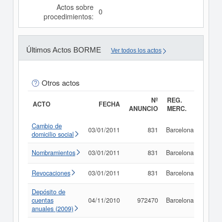
Actos sobre
0
procedimientos:
Últimos Actos BORME
Ver todos los actos
Otros actos
Nº
REG.
ACTO
FECHA
ANUNCIO
MERC.
Cambio de
03/01/2011
831
Barcelona
Consu
domicilio social
Nombramientos
03/01/2011
831
Barcelona
Consu
Revocaciones
03/01/2011
831
Barcelona
Consu
Depósito de
cuentas
04/11/2010
972470
Barcelona
Consu
anuales (2009)