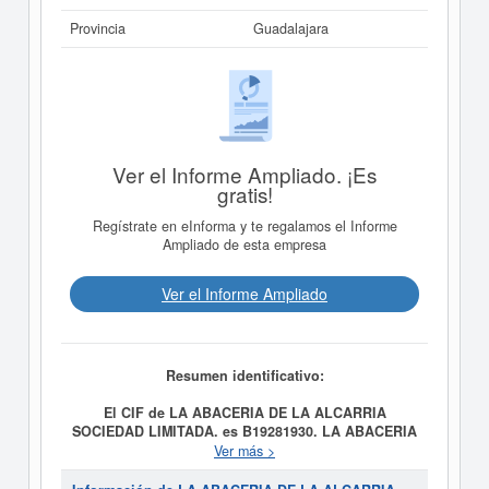
Provincia
Guadalajara
Ver el Informe Ampliado. ¡Es
gratis!
Regístrate en eInforma y te regalamos el Informe
Ampliado de esta empresa
Ver el Informe Ampliado
Resumen identificativo:
El CIF de LA ABACERIA DE LA ALCARRIA
SOCIEDAD LIMITADA. es B19281930.
LA ABACERIA
DE LA ALCARRIA SOCIEDAD LIMITADA.
tiene como
Ver más >
fecha de creación el día 12/07/2011 y su meta es
Comercio de productos alimenticios. Servicios de