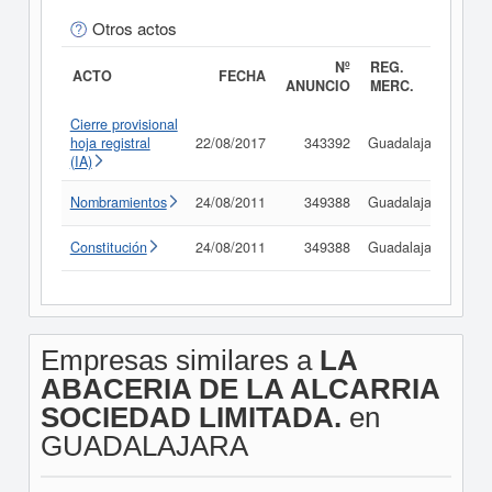
Otros actos
Nº
REG.
ACTO
FECHA
ANUNCIO
MERC.
Cierre provisional
hoja registral
22/08/2017
343392
Guadalajara
Co
(IA)
Nombramientos
24/08/2011
349388
Guadalajara
Co
Constitución
24/08/2011
349388
Guadalajara
Co
Empresas similares a
LA
ABACERIA DE LA ALCARRIA
SOCIEDAD LIMITADA.
en
GUADALAJARA