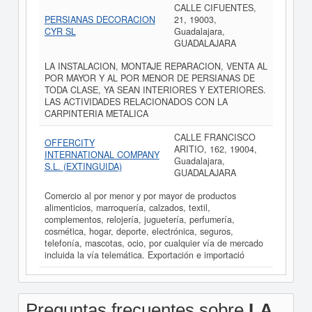
CALLE CIFUENTES,
PERSIANAS DECORACION
21, 19003,
CYR SL
Guadalajara,
GUADALAJARA
LA INSTALACION, MONTAJE REPARACION, VENTA AL
POR MAYOR Y AL POR MENOR DE PERSIANAS DE
TODA CLASE, YA SEAN INTERIORES Y EXTERIORES.
LAS ACTIVIDADES RELACIONADOS CON LA
CARPINTERIA METALICA
CALLE FRANCISCO
OFFERCITY
ARITIO, 162, 19004,
INTERNATIONAL COMPANY
Guadalajara,
S.L. (EXTINGUIDA)
GUADALAJARA
Comercio al por menor y por mayor de productos
alimenticios, marroquería, calzados, textil,
complementos, relojería, juguetería, perfumería,
cosmética, hogar, deporte, electrónica, seguros,
telefonía, mascotas, ocio, por cualquier vía de mercado
incluida la vía telemática. Exportación e importació
Preguntas frecuentes sobre
LA