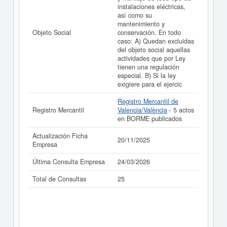
instalaciones eléctricas,
La última actualización del informe de empresa se ha
así como su
realizado el 20/11/2025.
mantenimiento y
Objeto Social
conservación. En todo
caso: A) Quedan excluidas
del objeto social aquellas
actividades que por Ley
tienen una regulación
especial. B) Si la ley
exigiere para el ejercic
Registro Mercantil de
Registro Mercantil
Valencia/València
- 5 actos
en BORME publicados
Actualización Ficha
20/11/2025
Empresa
Última Consulta Empresa
24/03/2026
Total de Consultas
25