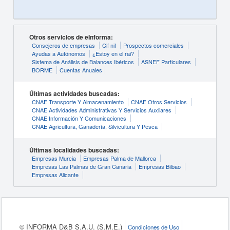
Otros servicios de eInforma:
Consejeros de empresas
Cif nif
Prospectos comerciales
Ayudas a Autónomos
¿Estoy en el rai?
Sistema de Análisis de Balances Ibéricos
ASNEF Particulares
BORME
Cuentas Anuales
Últimas actividades buscadas:
CNAE Transporte Y Almacenamiento
CNAE Otros Servicios
CNAE Actividades Administrativas Y Servicios Auxliares
CNAE Información Y Comunicaciones
CNAE Agricultura, Ganadería, Silvicultura Y Pesca
Últimas localidades buscadas:
Empresas Murcia
Empresas Palma de Mallorca
Empresas Las Palmas de Gran Canaria
Empresas Bilbao
Empresas Alicante
© INFORMA D&B S.A.U. (S.M.E.)
Condiciones de Uso