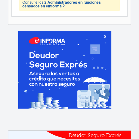
Consulte los
2 Administradores en funciones
censados en eInforma
Deudor Seguro Exprés