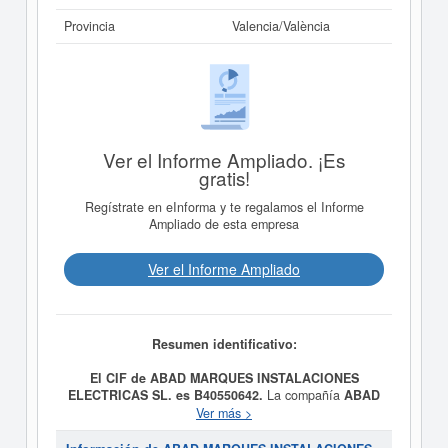
Provincia
Valencia/València
Ver el Informe Ampliado. ¡Es
gratis!
Regístrate en eInforma y te regalamos el Informe
Ampliado de esta empresa
Ver el Informe Ampliado
Resumen identificativo:
El CIF de ABAD MARQUES INSTALACIONES
ELECTRICAS SL. es B40550642.
La compañía
ABAD
MARQUES INSTALACIONES ELECTRICAS SL.
fue
Ver más >
fundada el día 01/01/2019 teniendo como meta social El
objeto de la Sociedad consiste en: La ejecución y