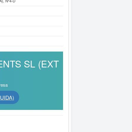
), Nº4-D
ENTS SL (EXT
resa
UIDA)