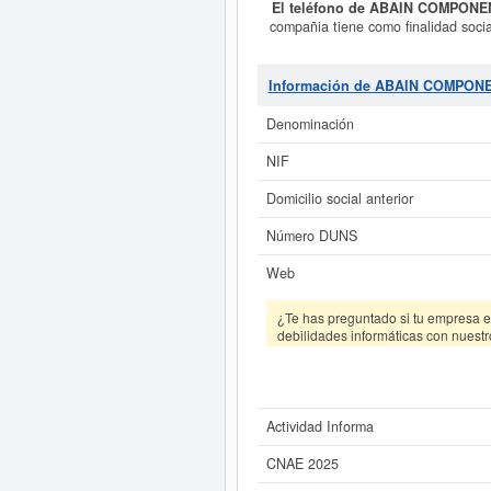
El teléfono de ABAIN COMPONE
compañia tiene como finalidad
fecha de su constitución el día 12/
número del SIC correspondiente a
está compuesta por un total de 10
Información de ABAIN COMPONE
04/08/2026. En esta página puede 
mayor de 60.00
Denominación
Si está interesado en conoce
NIF
ampliado
de ABAIN COMPONENTS S
Domicilio social anterior
Número DUNS
Web
¿Te has preguntado si tu empresa es
debilidades informáticas con nuestr
Actividad Informa
CNAE 2025