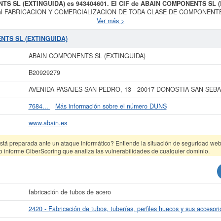
NTS SL (EXTINGUIDA) es 943404601. El CIF de ABAIN COMPONENTS SL 
 social FABRICACION Y COMERCIALIZACION DE TODA CLASE DE COMPONENTE
12/2006. El CNAE que tiene es 2420 - Fabricación de tubos, tuberías, perfiles h
Ver más >
 la empresa
ABAIN COMPONENTS SL (EXTINGUIDA)
es el 33170000.
ABAIN
 empleados en su plantilla. Esta ficha de empresa se ha consultado un total de 
NTS SL (EXTINGUIDA)
consultar además las subvenciones a las que puede optar esta empresa. Esta 
0 €. Adscrita en el Registro Mercantil de Gipuzkoa, tienen publicados 15 act
ABAIN COMPONENTS SL (EXTINGUIDA)
r más datos de la empresa ABAIN COMPONENTS SL (EXTINGUIDA) puede
accede
B20929279
L (EXTINGUIDA) y consultar los resultados de sus años de actividad, así 
resultados disponibles.
AVENIDA PASAJES SAN PEDRO, 13 - 20017 DONOSTIA-SAN SEBAS
La última actualización del informe de empresa se ha realizado el 12/06/2026.
7684...
Más información sobre el número DUNS
www.abain.es
tá preparada ante un ataque informático? Entiende la situación de seguridad web 
o informe CiberScoring que analiza las vulnerabilidades de cualquier dominio.
fabricación de tubos de acero
2420 - Fabricación de tubos, tuberías, perfiles huecos y sus accesori