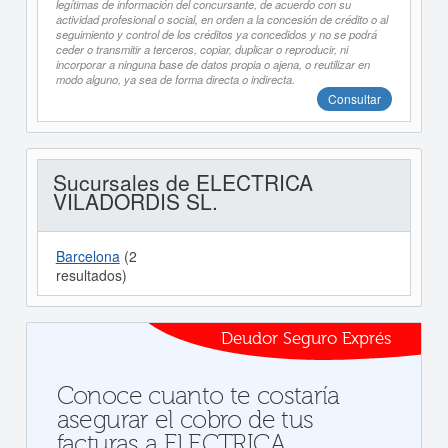
legítimas de información del concursante, de acuerdo con su
actividad profesional o social, en orden a la concesión de crédito o al
seguimiento y control de los créditos ya concedidos y no se podrá
ceder o transmitir a terceros, copiar, duplicar o reproducir, ni
incorporar a ninguna base de datos propia o ajena, o reutilizar en
modo alguno, ya sea de forma directa o indirecta.
Consultar
Sucursales de ELECTRICA
VILADORDIS SL.
Barcelona
(2
resultados)
Deudor Seguro Exprés
Conoce cuanto te costaría
asegurar el cobro de tus
facturas a ELECTRICA