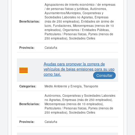
Agrupaciones de interés económico / de empresas
/ de personas físicas y jurídicas, Autónomos,
Ayuntamientos/Municipios, Cooperativas y
Sociedades Laborales no Agrarias, Empresas
(más de 250 empleados), Entidades sin ánimo de
Beneficiarios:
lucro, Fundaciones, Microempresas (menos de 10
empleados), Organismos / Entidades Públicas,
Particulares / Personas físicas, Pymes (menos de
250 empleados), Sociedades Civiles
Cataluña
Provincia:
Ayudas para promover la compra de
vehículos de bajas emisiones para su uso
como taxi.
Consultar
Medio Ambiente y Energía, Transporte
Categorías:
Autónomos, Cooperativas y Sociedades Laborales
no Agrarias, Empresas (más de 250 empleados),
Microempresas (menos de 10 empleados),
Beneficiarios:
Particulares / Personas físicas, Pymes (menos de
250 empleados), Sociedades Civiles
Cataluña
Provincia: