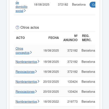
de
18/08/2025
372182
Barcelona
Consultar
domicilio
social
Otros actos
Nº
REG.
ACTO
FECHA
ANUNCIO
MERC.
Otros
18/08/2025
372182
Barcelona
Consu
conceptos
Nombramientos
18/08/2025
372182
Barcelona
Consu
Revocaciones
18/08/2025
372182
Barcelona
Consu
Nombramientos
20/03/2025
133424
Barcelona
Consu
Revocaciones
20/03/2025
133424
Barcelona
Consu
Nombramientos
18/05/2022
219773
Barcelona
Consu