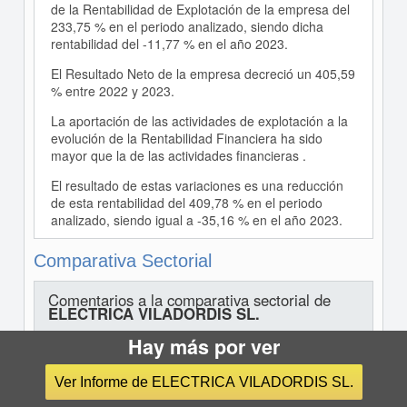
de la Rentabilidad de Explotación de la empresa del
233,75 % en el periodo analizado, siendo dicha
rentabilidad del -11,77 % en el año 2023.
El Resultado Neto de la empresa decreció un 405,59
% entre 2022 y 2023.
La aportación de las actividades de explotación a la
evolución de la Rentabilidad Financiera ha sido
mayor que la de las actividades financieras .
El resultado de estas variaciones es una reducción
de esta rentabilidad del 409,78 % en el periodo
analizado, siendo igual a -35,16 % en el año 2023.
Comparativa Sectorial
Comentarios a la comparativa sectorial de
ELECTRICA VILADORDIS SL.
Hay más por ver
En comparación con su sector, el activo de la
empresa muestra una mayor proporción de Activo
Ver Informe de ELECTRICA VILADORDIS SL.
no corriente. En concreto, la diferencia con la media