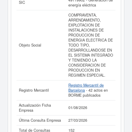
49119902 - Generación de
SIC
cuentas de resultados disponibles.
energía eléctrica
La última actualización del informe de empresa se ha
COMPRAVENTA,
realizado el 01/08/2026.
ARRENDAMIENTO,
EXPLOTACION DE
INSTALACIONES DE
PRODUCCION DE
ENERGIA ELECTRICA DE
Objeto Social
TODO TIPO,
DESARROLLANDOSE EN
EL SISTEMA INTEGRADO
Y TENIENDO LA
CONSIDERACION DE
PRODUCCION EN
REGIMEN ESPECIAL.
Registro Mercantil de
Registro Mercantil
Barcelona
- 42 actos en
BORME publicados
Actualización Ficha
01/08/2026
Empresa
Última Consulta Empresa
27/03/2026
Total de Consultas
152