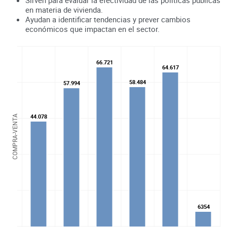
en materia de vivienda.
Ayudan a identificar tendencias y prever cambios
económicos que impactan en el sector.
66.721
66.721
64.617
64.617
58.484
58.484
57.994
57.994
44.078
44.078
COMPRA-VENTA
6354
6354