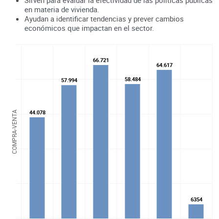
en materia de vivienda.
Ayudan a identificar tendencias y prever cambios
económicos que impactan en el sector.
66.721
66.721
64.617
64.617
58.484
58.484
57.994
57.994
44.078
44.078
COMPRA-VENTA
6354
6354