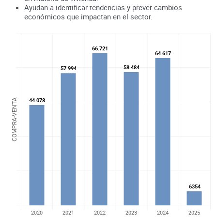
Ayudan a identificar tendencias y prever cambios
económicos que impactan en el sector.
66.721
66.721
64.617
64.617
58.484
58.484
57.994
57.994
44.078
44.078
COMPRA-VENTA
6354
6354
2020
2021
2022
2023
2024
2025