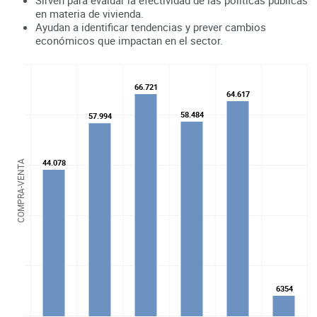
en materia de vivienda.
Ayudan a identificar tendencias y prever cambios
económicos que impactan en el sector.
66.721
66.721
64.617
64.617
58.484
58.484
57.994
57.994
44.078
44.078
COMPRA-VENTA
6354
6354