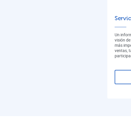
Servic
Un infor
visión de
más impo
ventas, 
participa