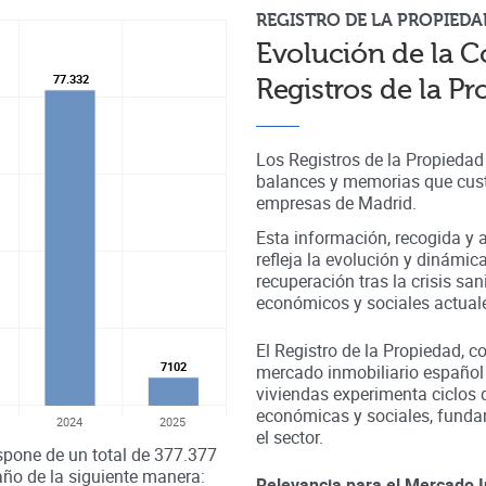
REGISTRO DE LA PROPIEDA
Evolución de la C
77.332
77.332
Registros de la P
Los Registros de la Propieda
balances y memorias que cust
empresas de
Madrid
.
Esta información, recogida y a
refleja la evolución y dinámic
recuperación tras la crisis sa
económicos y sociales actual
El Registro de la Propiedad, c
7102
7102
mercado inmobiliario español
viviendas experimenta ciclos 
económicas y sociales, fundam
2024
2025
el sector.
spone de un total de
377.377
año de la siguiente manera:
Relevancia para el Mercado I