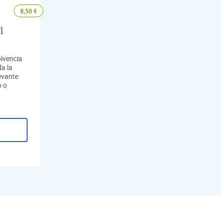
8,50
€
l
olvencia
a la
evante
o o