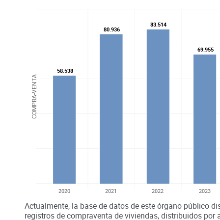
83.514
83.514
80.936
80.936
69.955
69.955
58.538
58.538
COMPRA-VENTA
2020
2021
2022
2023
Actualmente, la base de datos de este órgano público di
registros de compraventa de viviendas, distribuidos por 