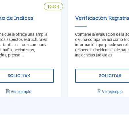
10,50
€
io de Indices
Verificación Registra
me que le ofrece una amplia
Contiene la evaluación de la s
 los aspectos estructurales
de una compañía así como tod
rtantes en toda companía:
información que puede ser rel
tamaño, accionistas,
respecto a incidencias de pag
das, prensa...
incidencias judiciales
SOLICITAR
SOLICITAR
Ver ejemplo
Ver ejemplo