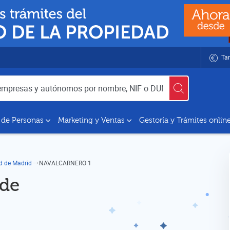
Tar
utónomos por nombre, NIF o DUNS
 de Personas
Marketing y Ventas
Gestoría y Trámites onlin
ad de Madrid
NAVALCARNERO 1
 de