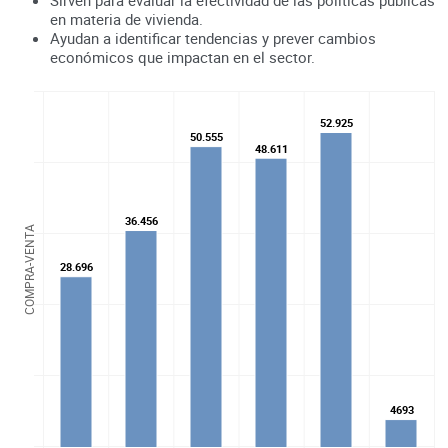
en materia de vivienda.
Ayudan a identificar tendencias y prever cambios
económicos que impactan en el sector.
52.925
52.925
50.555
50.555
48.611
48.611
36.456
36.456
COMPRA-VENTA
28.696
28.696
4693
4693