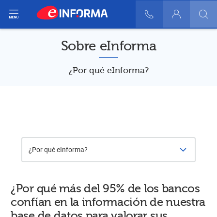
ir del menú
900 10 30 20
Login
Sobre eInforma
¿Por qué eInforma?
¿Por qué eInforma?
¿Por qué más del 95% de los bancos
confían en la información de nuestra
base de datos para valorar sus